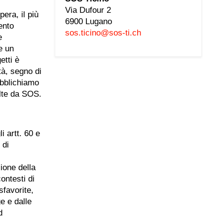
Via Dufour 2
era, il più
6900 Lugano
ento
sos.ticino@sos-ti.ch
e
e un
etti è
tà, segno di
ubblichiamo
olte da SOS.
 artt. 60 e
 di
ione della
ontesti di
favorite,
ge e dalle
d