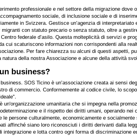
serimento professionale e nel settore della migrazione dove op
 accompagnamento sociale, di inclusione sociale e di inserim
iamente in Svizzera. Gestisce un’agenzia di interpretariato 
 migranti con statuto precario o senza statuto, oltre a gestir
 Centro federale d’asilo. Questa molteplicità di servizi e prog
da cui scaturiscono informazioni non corrispondenti alla real
ociazione. Per fare chiarezza su alcuni di questi aspetti, p
 natura della nostra Associazione e alcune della attività sv
 un business?
usiness. SOS Ticino è un’associazione creata ai sensi degli
gistro di commercio. Conformemente al codice civile, lo scopo
ideale”.
o è un'organizzazione umanitaria che si impegna nella promoz
odeterminazione e il rispetto dei diritti umani, operando nei c
ne le persone culturalmente, economicamente e socialmente s
 affinché siano loro riconosciuti i diritti derivanti dalla leg
di integrazione e lotta contro ogni forma di discriminazione e