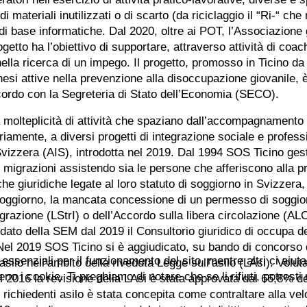
 materiali inutilizzati o di scarto (da riciclaggio il “Ri-“ che
di base informatiche. Dal 2020, oltre ai POT, l’Associazione
tto ha l’obiettivo di supportare, attraverso attività di coac
nella ricerca di un impego. Il progetto, promosso in Ticino d
nesi attive nella prevenzione alla disoccupazione giovanile, 
ordo con la Segreteria di Stato dell’Economia (SECO).
molteplicità di attività che spaziano dall’accompagnamento 
iamente, a diversi progetti di integrazione sociale e profess
Svizzera (AIS), introdotta nel 2019. Dal 1994 SOS Ticino ges
lle migrazioni assistendo sia le persone che afferiscono alla 
che giuridiche legate al loro statuto di soggiorno in Svizzer
soggiorno, la mancata concessione di un permesso di soggio
egrazione (LStrI) o dell’Accordo sulla libera circolazione (ALC
dato della SEM dal 2019 il Consultorio giuridico di occupa de
. Nel 2019 SOS Ticino si è aggiudicato, su bando di concorso
essenziali per il funzionamento del sito, mentre altri ci aiut
silo nell’ambito della riveduta Legge sull’asilo (LAsi). Voluta
i cookie. Ti preghiamo di notare che se li rifiuti, potresti no
 2016 la revisione della LAsi è stata approvata dal 66,8% de
ei richiedenti asilo è stata concepita come contraltare alla ve