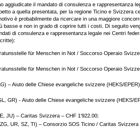
no aggiudicate il mandato di consulenza e rappresentanza leg
petto a quella presentata, per la regione Ticino e Svizzera ce
 motivo è probabilmente da ricercare in una maggiore concor
ù basse e non in grado di coprire tutti i costi. Di seguito ve
ndati di consulenza e rappresentanza legale nei Centri federa
ritte):
atunsstelle für Menschen in Not / Soccorso Operaio Svizz
ratunsstelle für Menschen in Not / Soccorso Operaio Svizz
AG) – Aiuto delle Chiese evangeliche svizzere (HEKS/EPER
 GL, GR) - Aiuto delle Chiese evangeliche svizzere (HEKS/
E, JU) – Caritas Svizzera – CHF 1'922.00;
 ZG, UR, SZ, TI) – Consorzio SOS Ticino / Caritas Svizzer