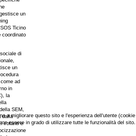
 ne
 gestisce un
hing
a SOS Ticino
è coordinato
sociale di
ionale,
tisce un
procedura
a, come ad
rno in
), la
lla
 della SEM,
ano a migliorare questo sito e l'esperienza dell'utente (cookie
 dalla
n essere in grado di utilizzare tutte le funzionalità del sito.
i votanti e
locizzazione