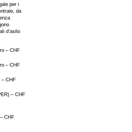
ale per i
ntrale, da
renza
ngono
li d’asilo
ero – CHF
ero – CHF
) – CHF
EPER) – CHF
a – CHF