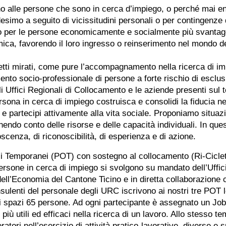
o alle persone che sono in cerca d’impiego, o perché mai en
esimo a seguito di vicissitudini personali o per contingenze
amo per le persone economicamente e socialmente più svantag
mica, favorendo il loro ingresso o reinserimento nel mondo d
etti mirati, come pure l’accompagnamento nella ricerca di i
ento socio-professionale di persone a forte rischio di esclus
Uffici Regionali di Collocamento e le aziende presenti sul te
sona in cerca di impiego costruisca e consolidi la fiducia ne
e partecipi attivamente alla vita sociale. Proponiamo situazi
nendo conto delle risorse e delle capacità individuali. In qu
cenza, di riconoscibilità, di esperienza e di azione.
li Temporanei (POT) con sostegno al collocamento (Ri-Ciclet
persone in cerca di impiego si svolgono su mandato dell’Uffic
ell’Economia del Cantone Ticino e in diretta collaborazione c
nsulenti del personale degli URC iscrivono ai nostri tre POT 
i spazi 65 persone. Ad ogni partecipante è assegnato un Job
più utili ed efficaci nella ricerca di un lavoro. Allo stesso te
tori nell’esercizio di attività pratico-lavorative, diverse e 