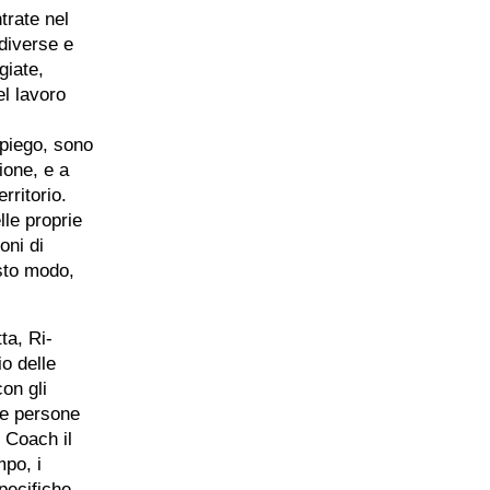
trate nel
 diverse e
giate,
el lavoro
mpiego, sono
ione, e a
rritorio.
lle proprie
oni di
esto modo,
ta, Ri-
io delle
on gli
le persone
 Coach il
mpo, i
specifiche