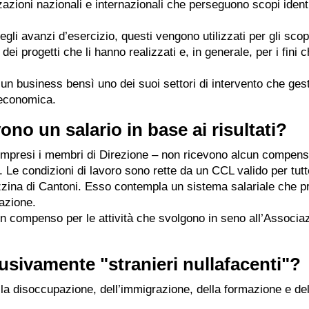
zioni nazionali e internazionali che perseguono scopi identic
gli avanzi d’esercizio, questi vengono utilizzati per gli scop
dei progetti che li hanno realizzati e, in generale, per i fini 
n business bensì uno dei suoi settori di intervento che ges
d economica.
ono un salario in base ai risultati?
– compresi i membri di Direzione – non ricevono alcun compen
e. Le condizioni di lavoro sono rette da un CCL valido per tutt
zina di Cantoni. Esso contempla un sistema salariale che p
iazione.
n compenso per le attività che svolgono in seno all’Associa
usivamente "stranieri nullafacenti"?
la disoccupazione, dell’immigrazione, della formazione e de