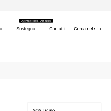
Diventare socio, Donazioni
co
Sostegno
Contatti
Cerca nel sito
SOS Ticino