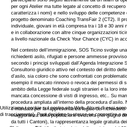
per ogni Atelier ma tutte legate al concetto di recupero di
caratterizza i nomi) e nello sviluppo delle competenze 
progetto denominato Coaching TransFair 2 (CT2). Il proge
individuale, giovani in età compresa tra i 18 e 30 anni 
e in collaborazione con altre cinque organizzazioni tici
a livello nazionale da Check Your Chance (CYC) in acc
Nel contesto dell’immigrazione, SOS Ticino svolge una 
richiedenti asilo, rifugiati e persone ammesse provvisor
secondo i principi sviluppati dall’Agenda Integrazione 
Consultorio giuridico attivo nel contesto del diritto de
d’asilo, sia coloro che sono confrontati con problemati
esempio il mancato rinnovo o revoca dei permessi di 
ambito della Legge federale sugli stranieri e la loro int
mancata concessione di visti di ingresso, etc.. Su man
procedura ampliata all’interno della procedura d’asilo
Utilizziamo i cookie sul nostro sito Web. Alcuni di essi sono 
il mandato per la rappresentanza legale dei richiedenti a
di tracciamento). Puoi decidere tu stesso se consentire o meno 
maggioranza della popolazione svizzera (nel giugno del
da tutti i Cantoni), la rappresentanza legale gratuita d