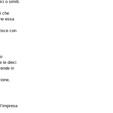
i o simili.
i che
che essa
tisce con
so
e le dieci
rende in
zione,
ll’impresa