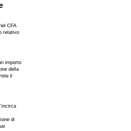
e
 nel CFA
 relativo
 un importo
one della
ite il
’incirca
zione di
gue