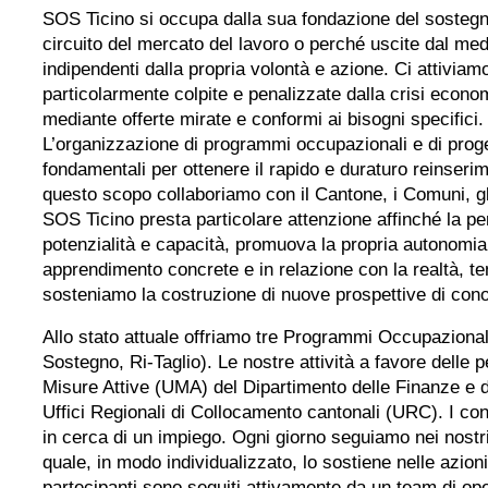
SOS Ticino si occupa dalla sua fondazione del sostegn
circuito del mercato del lavoro o perché uscite dal med
indipendenti dalla propria volontà e azione. Ci attivi
particolarmente colpite e penalizzate dalla crisi econo
mediante offerte mirate e conformi ai bisogni specifici.
L’organizzazione di programmi occupazionali e di prog
fondamentali per ottenere il rapido e duraturo reinserim
questo scopo collaboriamo con il Cantone, i Comuni, gli 
SOS Ticino presta particolare attenzione affinché la per
potenzialità e capacità, promuova la propria autonomia 
apprendimento concrete e in relazione con la realtà, te
sosteniamo la costruzione di nuove prospettive di conos
Allo stato attuale offriamo tre Programmi Occupaziona
Sostegno, Ri-Taglio). Le nostre attività a favore delle 
Misure Attive (UMA) del Dipartimento delle Finanze e d
Uffici Regionali di Collocamento cantonali (URC). I co
in cerca di un impiego. Ogni giorno seguiamo nei nostr
quale, in modo individualizzato, lo sostiene nelle azioni 
partecipanti sono seguiti attivamente da un team di opera