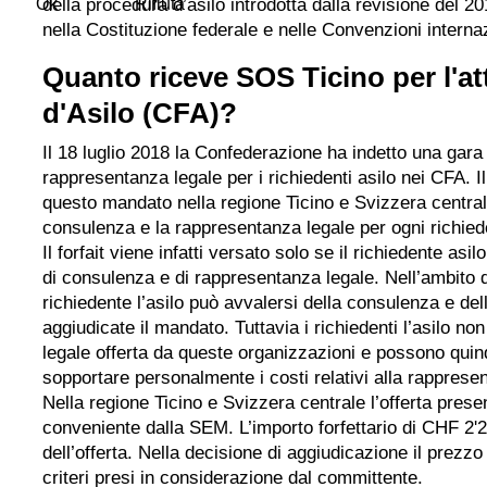
Ok
della procedura d’asilo introdotta dalla revisione del 20
Rifiuta
nella Costituzione federale e nelle Convenzioni internaz
Quanto riceve SOS Ticino per l'att
d'Asilo (CFA)?
Il 18 luglio 2018 la Confederazione ha indetto una gara
rappresentanza legale per i richiedenti asilo nei CFA. 
questo mandato nella regione Ticino e Svizzera centrale
consulenza e la rappresentanza legale per ogni richied
Il forfait viene infatti versato solo se il richiedente as
di consulenza e di rappresentanza legale. Nell’ambito de
richiedente l’asilo può avvalersi della consulenza e de
aggiudicate il mandato. Tuttavia i richiedenti l’asilo n
legale offerta da queste organizzazioni e possono quin
sopportare personalmente i costi relativi alla rapprese
Nella regione Ticino e Svizzera centrale l’offerta pres
conveniente dalla SEM. L’importo forfettario di CHF 2'2
dell’offerta. Nella decisione di aggiudicazione il prez
criteri presi in considerazione dal committente.