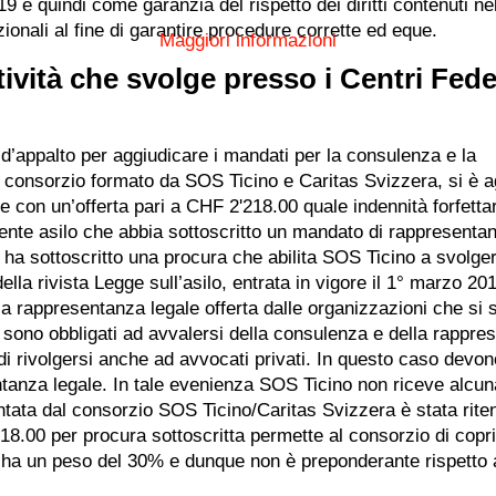
19 e quindi come garanzia del rispetto dei diritti contenuti ne
ionali al fine di garantire procedure corrette ed eque.
Maggiori informazioni
ività che svolge presso i Centri Fede
 d’appalto per aggiudicare i mandati per la consulenza e la
Il consorzio formato da SOS Ticino e Caritas Svizzera, si è 
 con un’offerta pari a CHF 2'218.00 quale indennità forfettar
ente asilo che abbia sottoscritto un mandato di rappresentan
ilo ha sottoscritto una procura che abilita SOS Ticino a svolgere
lla rivista Legge sull’asilo, entrata in vigore il 1° marzo 20
lla rappresentanza legale offerta dalle organizzazioni che si 
on sono obbligati ad avvalersi della consulenza e della rappr
di rivolgersi anche ad avvocati privati. In questo caso devon
ntanza legale. In tale evenienza SOS Ticino non riceve alcun
entata dal consorzio SOS Ticino/Caritas Svizzera è stata riten
18.00 per procura sottoscritta permette al consorzio di coprir
zo ha un peso del 30% e dunque non è preponderante rispetto a