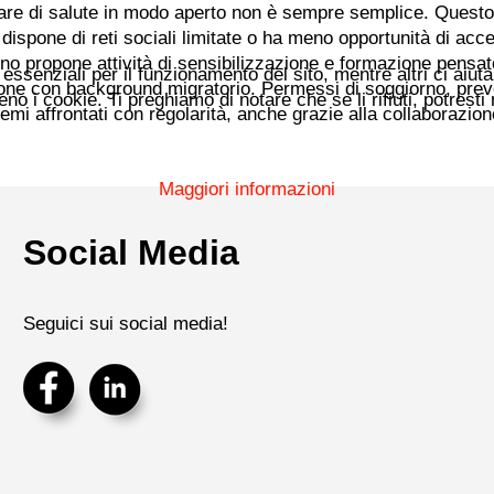
lare di salute in modo aperto non è sempre semplice. Questo
dispone di reti sociali limitate o ha meno opportunità di acc
ino propone attività di sensibilizzazione e formazione pensat
essenziali per il funzionamento del sito, mentre altri ci aiut
one con background migratorio. Permessi di soggiorno, pre
i cookie. Ti preghiamo di notare che se li rifiuti, potresti no
 temi affrontati con regolarità, anche grazie alla collaborazio
Maggiori informazioni
Social Media
Seguici sui social media!