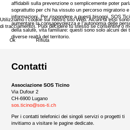
affidabili sulla prevenzione o semplicemente poter par
soprattutto per chi ha vissuto un percorso migratorio e 
informazioni. Per rispondere a questi bisogni, SOS Tic
Utilizziamo i cookie sul nostro sito Web. Alcuni di essi sono 
aumentare la consapevolezza e l’autonomia delle pers
di tracciamento). Puoi decidere tu stesso se consentire o meno 
della salute, vita familiare: questi sono solo alcuni dei
diverse realtà del territorio.
Ok
Rifiuta
Contatti
Associazione SOS Ticino
Via Dufour 2
CH-6900 Lugano
sos.ticino@sos-ti.ch
Per i contatti telefonici dei singoli servizi o progetti ti
invitiamo a visitare le pagine dedicate.