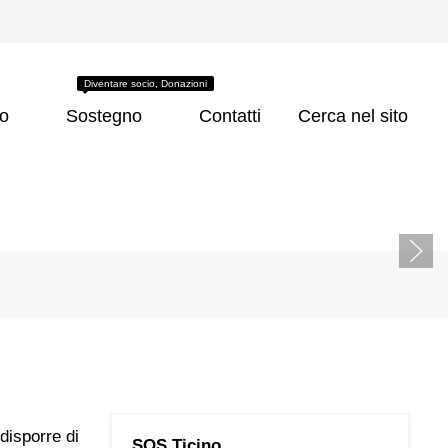
Diventare socio, Donazioni
co
Sostegno
Contatti
Cerca nel sito
disporre di
SOS Ticino