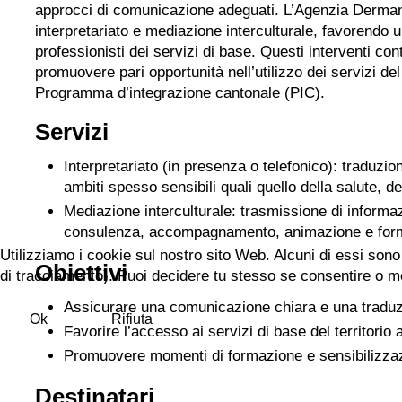
approcci di comunicazione adeguati. L’Agenzia Derman 
interpretariato e mediazione interculturale, favorendo u
professionisti dei servizi di base. Questi interventi co
promuovere pari opportunità nell’utilizzo dei servizi del 
Programma d’integrazione cantonale (PIC).
Servizi
Interpretariato (in presenza o telefonico): traduzio
ambiti spesso sensibili quali quello della salute, de
Mediazione interculturale: trasmissione di informazi
consulenza, accompagnamento, animazione e for
Utilizziamo i cookie sul nostro sito Web. Alcuni di essi sono 
Obiettivi
di tracciamento). Puoi decidere tu stesso se consentire o meno 
Assicurare una comunicazione chiara e una traduzio
Ok
Rifiuta
Favorire l’accesso ai servizi di base del territorio
Promuovere momenti di formazione e sensibilizzazione
Destinatari