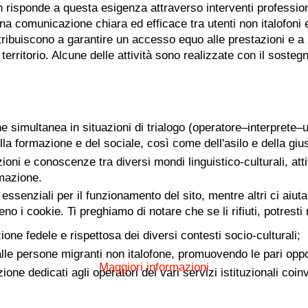
risponde a questa esigenza attraverso interventi profession
na comunicazione chiara ed efficace tra utenti non italofoni 
ntribuiscono a garantire un accesso equo alle prestazioni e a
territorio. Alcune delle attività sono realizzate con il sosteg
ne simultanea in situazioni di trialogo (operatore–interprete–u
lla formazione e del sociale, così come dell'asilo e della gius
oni e conoscenze tra diversi mondi linguistico-culturali, atti
mazione.
essenziali per il funzionamento del sito, mentre altri ci aiut
i cookie. Ti preghiamo di notare che se li rifiuti, potresti no
ne fedele e rispettosa dei diversi contesti socio-culturali;
 alle persone migranti non italofone, promuovendo le pari oppo
Maggiori informazioni
 dedicati agli operatori dei vari servizi istituzionali coinv