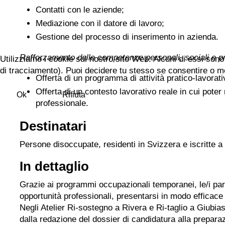
Contatti con le aziende;
Mediazione con il datore di lavoro;
Gestione del processo di inserimento in azienda.
Rafforzamento delle competenze personali, sociali e pr
Utilizziamo i cookie sul nostro sito Web. Alcuni di essi sono 
di tracciamento). Puoi decidere tu stesso se consentire o meno 
Offerta di un programma di attività pratico-lavorat
Offerta di un contesto lavorativo reale in cui poter
Ok
Rifiuta
professionale.
Destinatari
Persone disoccupate, residenti in Svizzera e iscritte a
In dettaglio
Grazie ai programmi occupazionali temporanei, le/i pa
opportunità professionali, presentarsi in modo efficace a
Negli Atelier Ri-sostegno a Rivera e Ri-taglio a Giubi
dalla redazione del dossier di candidatura alla preparazi