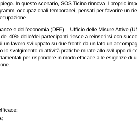
iego. In questo scenario, SOS Ticino rinnova il proprio imp
rogrammi occupazionali temporanei, pensati per favorire un rie
occupazione.
finanze e dell’economia (DFE) – Ufficio delle Misure Attive (U
el 40% delle/dei partecipanti riesce a reinserirsi con succ
 di un lavoro sviluppato su due fronti: da un lato un accomp
ro lo svolgimento di attività pratiche mirate allo sviluppo di
ondamentali per rispondere in modo efficace alle esigenze di 
ione.
fficace;
a;