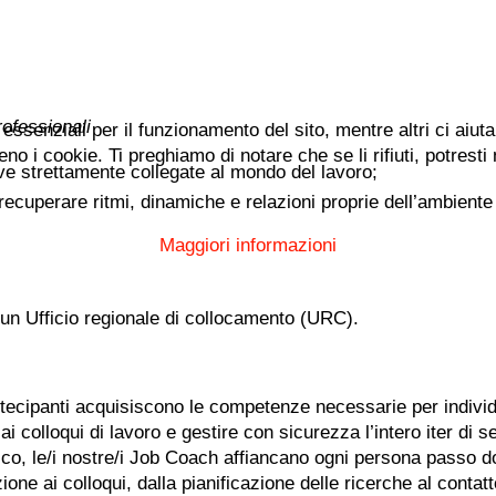
ofessionali
essenziali per il funzionamento del sito, mentre altri ci aiut
i cookie. Ti preghiamo di notare che se li rifiuti, potresti no
ive strettamente collegate al mondo del lavoro;
 recuperare ritmi, dinamiche e relazioni proprie dell’ambiente
Maggiori informazioni
 un Ufficio regionale di collocamento (URC).
rtecipanti acquisiscono le competenze necessarie per indivi
i colloqui di lavoro e gestire con sicurezza l’intero iter di s
asco, le/i nostre/i Job Coach affiancano ogni persona passo 
one ai colloqui, dalla pianificazione delle ricerche al contat