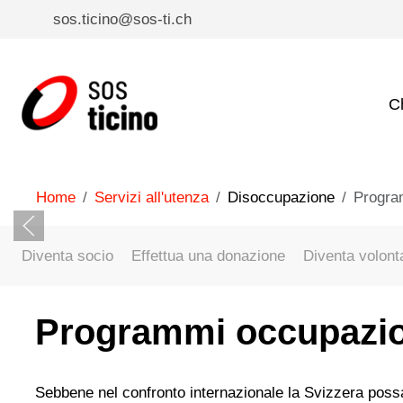
sos.ticino@sos-ti.ch
C
Home
Servizi all'utenza
Disoccupazione
Progra
Diventa socio
Effettua una donazione
Diventa volont
Programmi occupazio
Sebbene nel confronto internazionale la Svizzera possa