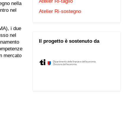
Atelier Ri-taglio
egno nella
ntro nel
Atelier Ri-sostegno
MA), i due
esso nel
Il progetto è sostenuto da
agnamento
 competenze
un mercato