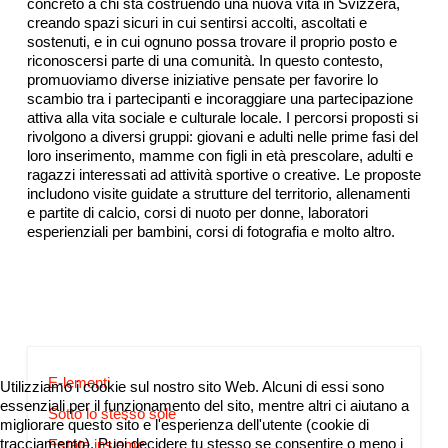
concreto a chi sta costruendo una nuova vita in Svizzera,
creando spazi sicuri in cui sentirsi accolti, ascoltati e
sostenuti, e in cui ognuno possa trovare il proprio posto e
riconoscersi parte di una comunità. In questo contesto,
promuoviamo diverse iniziative pensate per favorire lo
scambio tra i partecipanti e incoraggiare una partecipazione
attiva alla vita sociale e culturale locale. I percorsi proposti si
rivolgono a diversi gruppi: giovani e adulti nelle prime fasi del
loro inserimento, mamme con figli in età prescolare, adulti e
ragazzi interessati ad attività sportive o creative. Le proposte
includono visite guidate a strutture del territorio, allenamenti
e partite di calcio, corsi di nuoto per donne, laboratori
esperienziali per bambini, corsi di fotografia e molto altro.
E-lementi
Utilizziamo i cookie sul nostro sito Web. Alcuni di essi sono
essenziali per il funzionamento del sito, mentre altri ci aiutano a
Sotto lo stesso sole
migliorare questo sito e l'esperienza dell'utente (cookie di
tracciamento). Puoi decidere tu stesso se consentire o meno i
Estate insieme