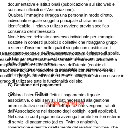
documentative e istituzionali (pubblicazione sul sito web e
sui canali ufficiali dell’Associazione).
Qualora l’immagine ritragga una persona in modo diretto,
individuale e quale soggetto principale chiaramente
identificabile, il relativo utilizzo avviene previo specifico
consenso dell’interessato
Non è invece richiesto consenso individuale per immagini
scattate in contesti pubblici o collettivi che ritraggano gruppi
o scene d’insieme, nelle quali il singolo non costituisce il
soggetto centrale dell’inquadratura oppure è ripreso di spalle,
Utilizziamo i cookie sul nostro sito Web. Alcuni di essi sono
di lato o comunque in modo non identificativo e non lesivo
essenziali per il funzionamento del sito, mentre altri ci aiutano a
della dignità o reputazione.
migliorare questo sito e l'esperienza dell'utente (cookie di
Resta in ogni caso salva la possibilità per l’interessato di
tracciamento). Puoi decidere tu stesso se consentire o meno i
richiedere la rimozione della propria immagine.
cookie. Ti preghiamo di notare che se li rifiuti, potresti non essere in
grado di utilizzare tutte le funzionalità del sito.
G) Gestione dei pagamenti
Ok
Rifiuta
Qualora l’interessato effettui il pagamento di quote
associative, o altri servizi, i dati necessari alla gestione
Maggiori informazioni
amministrativa e contabile dell’operazione vengono trattati
dall’Associazione nel rispetto degli obblighi legali applicabili.
Nel caso in cui il pagamento avvenga tramite fornitori esterni
di servizi di pagamento (ad es. Twint o analoghi),
l’operazione è gestita direttamente dal relativo fornitore, che