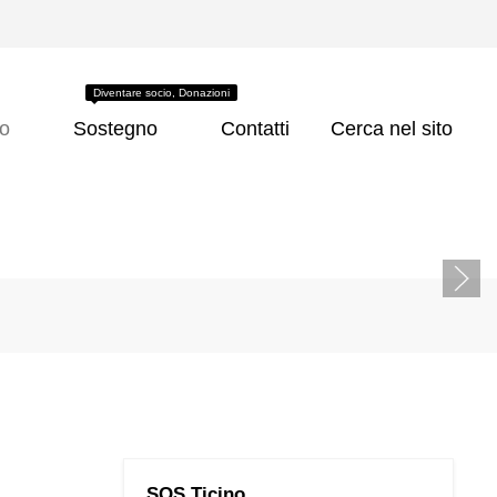
Diventare socio, Donazioni
co
Sostegno
Contatti
Cerca nel sito
SOS Ticino