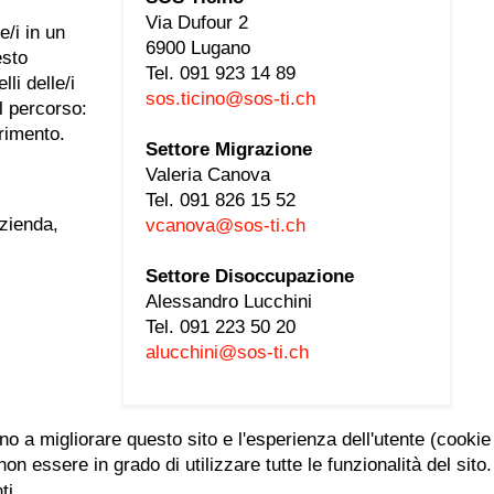
Via Dufour 2
/i in un
6900 Lugano
esto
Tel. 091 923 14 89
li delle/i
sos.ticino@sos-ti.ch
el percorso:
erimento.
Settore Migrazione
Valeria Canova
Tel. 091 826 15 52
azienda,
vcanova@sos-ti.ch
Settore Disoccupazione
Alessandro Lucchini
Tel. 091 223 50 20
alucchini@sos-ti.ch
ano a migliorare questo sito e l'esperienza dell'utente (cookie
n essere in grado di utilizzare tutte le funzionalità del sito.
ti