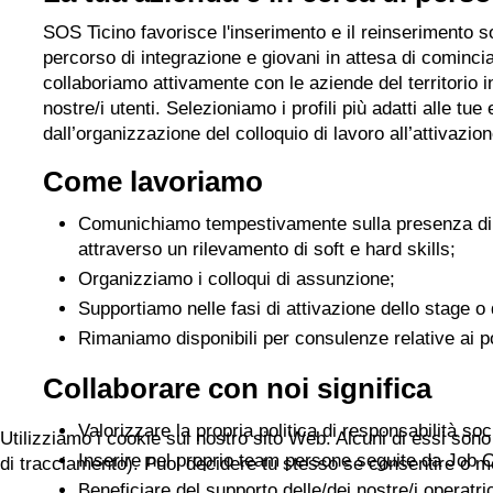
SOS Ticino favorisce l'inserimento e il reinserimento 
percorso di integrazione e giovani in attesa di comincia
collaboriamo attivamente con le aziende del territorio in
nostre/i utenti. Selezioniamo i profili più adatti alle t
dall’organizzazione del colloquio di lavoro all’attivazio
Come lavoriamo
Comunichiamo tempestivamente sulla presenza di profi
attraverso un rilevamento di soft e hard skills;
Organizziamo i colloqui di assunzione;
Supportiamo nelle fasi di attivazione dello stage o 
Rimaniamo disponibili per consulenze relative ai po
Collaborare con noi significa
Valorizzare la propria politica di responsabilità so
Utilizziamo i cookie sul nostro sito Web. Alcuni di essi sono 
Inserire nel proprio team persone seguite da Job C
di tracciamento). Puoi decidere tu stesso se consentire o meno 
Beneficiare del supporto delle/dei nostre/i operatrici