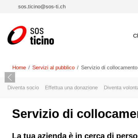
sos.ticino@sos-ti.ch
C
Home
Servizi al pubblico
Servizio di collocamento
Diventa socio
Effettua una donazione
Diventa volont
Servizio di collocame
La tua azienda è in cerca di pers