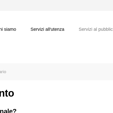
hi siamo
Servizi all'utenza
Servizi al pubbli
ario
nto
onale?