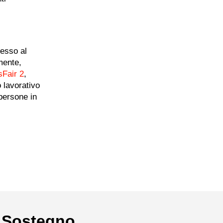
cesso al
amente,
Fair 2
,
 lavorativo
 persone in
Sostegno