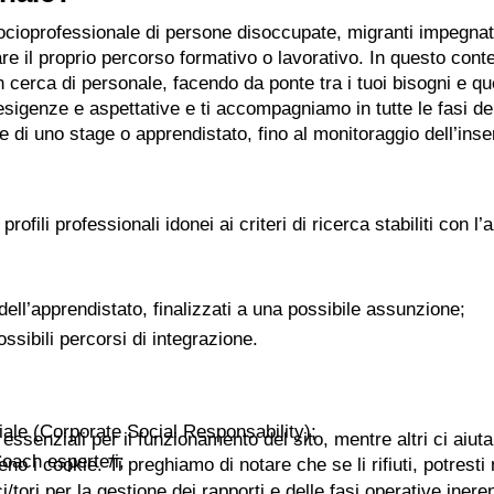
socioprofessionale di persone disoccupate, migranti impegnate
re il proprio percorso formativo o lavorativo. In questo cont
 cerca di personale, facendo da ponte tra i tuoi bisogni e quel
ue esigenze e aspettative e ti accompagniamo in tutte le fasi d
ne di uno stage o apprendistato, fino al monitoraggio dell’ins
li professionali idonei ai criteri di ricerca stabiliti con l’
dell’apprendistato, finalizzati a una possibile assunzione;
ssibili percorsi di integrazione.
ciale (Corporate Social Responsability);
essenziali per il funzionamento del sito, mentre altri ci aiut
oach esperte/i;
i cookie. Ti preghiamo di notare che se li rifiuti, potresti no
/tori per la gestione dei rapporti e delle fasi operative ineren