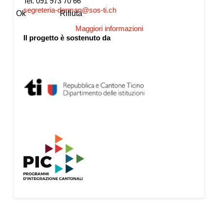
Tel. 091 973 70 66
segreteria-derman@sos-ti.ch
Ok
Rifiuta
Maggiori informazioni
Il progetto è sostenuto da