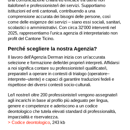
italofone/i e professioniste/i dei servizi. Supportiamo
istituzioni ed enti cantonali,
contribuendo a una
comprensione accurata dei bisogni delle persone, così
come delle esigenze dei servizi – siano essi sociali, sanitari,
scolastici o amministrativi. Con circa 32'000 interventi nel
2025, rappresentiamo l'unica agenzia di interpretariato non
profit del Cantone Ticino.
Perché scegliere la nostra Agenzia?
Il lavoro dell’Agenzia Derman inizia con un’accurata
selezione e formazione delle/dei proprie/i interpreti. Affidarsi
a noi significa contare su professioniste/i qualificate/i,
preparate/i a operare in contesti di trialogo (operatore–
interprete–utente) e capaci di garantire traduzioni fedeli e
rispettose dei diversi contesti socio-culturali.
Le/I nostre/i oltre 200 professioniste/i vengono assegnate/i
agli incarichi in base al profilo più adeguato per lingua,
genere e competenze e aderiscono a un codice
deontologico che tutela elevati standard di professionalità,
imparzialità e riservatezza.
> Codice deontologico
, 243 kb