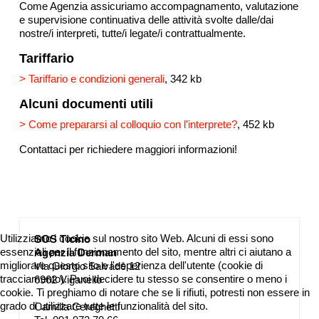
Come Agenzia assicuriamo accompagnamento, valutazione
e supervisione continuativa delle attività svolte dalle/dai
nostre/i interpreti, tutte/i legate/i contrattualmente.
Tariffario
> Tariffario e condizioni generali
, 342 kb
Alcuni documenti utili
> Come prepararsi al colloquio con l'interprete?
, 452 kb
Contattaci per richiedere maggiori informazioni!
Utilizziamo i cookie sul nostro sito Web. Alcuni di essi sono
SOS Ticino
essenziali per il funzionamento del sito, mentre altri ci aiutano a
Agenzia Derman
migliorare questo sito e l'esperienza dell'utente (cookie di
Via Giorgio Salvadè 12
tracciamento). Puoi decidere tu stesso se consentire o meno i
6962 Viganello
cookie. Ti preghiamo di notare che se li rifiuti, potresti non essere in
grado di utilizzare tutte le funzionalità del sito.
Camilla Cereghetti