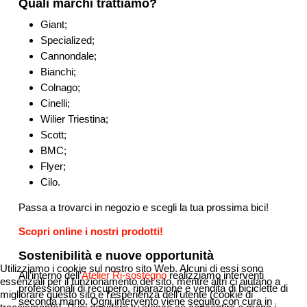
Quali marchi trattiamo?
Giant;
Specialized;
Cannondale;
Bianchi;
Colnago;
Cinelli;
Wilier Triestina;
Scott;
BMC;
Flyer;
Cilo.
Passa a trovarci in negozio e scegli la tua prossima bici!
Scopri online i nostri prodotti!
Sostenibilità e nuove opportunità
Utilizziamo i cookie sul nostro sito Web. Alcuni di essi sono
All’interno dell’
Atelier Ri-sostegno
realizziamo interventi
essenziali per il funzionamento del sito, mentre altri ci aiutano a
professionali di recupero, riparazione e vendita di biciclette di
migliorare questo sito e l'esperienza dell'utente (cookie di
seconda mano. Ogni intervento viene seguito con cura in