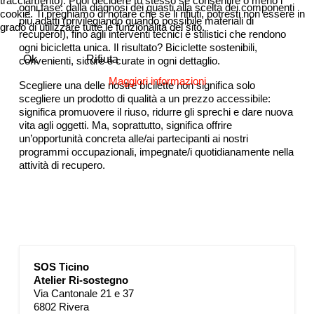
tracciamento). Puoi decidere tu stesso se consentire o meno i
ogni fase: dalla diagnosi dei guasti alla scelta dei componenti
cookie. Ti preghiamo di notare che se li rifiuti, potresti non essere in
più adatti (privilegiando quando possibile materiali di
grado di utilizzare tutte le funzionalità del sito.
recupero!), fino agli interventi tecnici e stilistici che rendono
ogni bicicletta unica. Il risultato? Biciclette sostenibili,
Ok
Rifiuta
convenienti, sicure e curate in ogni dettaglio.
Maggiori informazioni
Scegliere una delle nostre bicilette non significa solo
scegliere un prodotto di qualità a un prezzo accessibile:
significa promuovere il riuso, ridurre gli sprechi e dare nuova
vita agli oggetti. Ma, soprattutto, significa offrire
un’opportunità concreta alle/ai partecipanti ai nostri
programmi occupazionali,
impegnate/i quotidianamente nella
attività di recupero.
SOS Ticino
Atelier Ri-sostegno
Via Cantonale 21 e 37
6802 Rivera