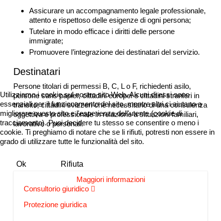
Assicurare un accompagnamento legale professionale,
attento e rispettoso delle esigenze di ogni persona;
Tutelare in modo efficace i diritti delle persone
immigrate;
Promuovere l’integrazione dei destinatari del servizio.
Destinatari
Persone titolari di permessi B, C, L o F, richiedenti asilo,
Utilizziamo i cookie sul nostro sito Web. Alcuni di essi sono
persone sans papier, cittadini europei e cittadini stranieri in
essenziali per il funzionamento del sito, mentre altri ci aiutano a
transito, cittadini svizzeri che necessitano di una consulenza
migliorare questo sito e l'esperienza dell'utente (cookie di
oggettiva e professionale in relazione a situazioni familiari,
tracciamento). Puoi decidere tu stesso se consentire o meno i
lavorative o personali.
cookie. Ti preghiamo di notare che se li rifiuti, potresti non essere in
grado di utilizzare tutte le funzionalità del sito.
Ok
Rifiuta
Maggiori informazioni
Consultorio giuridico
Protezione giuridica