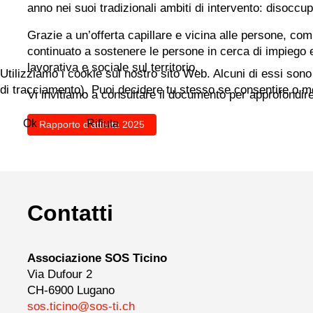
anno nei suoi tradizionali ambiti di intervento: disocc
Grazie a un’offerta capillare e vicina alle persone, com
continuato a sostenere le persone in cerca di impiego e q
lavorativa e sociale sul territorio.
Utilizziamo i cookie sul nostro sito Web. Alcuni di essi sono 
di tracciamento). Puoi decidere tu stesso se consentire o meno 
Vi invitiamo a consultare il documento per approfondire ri
Ok
Rifiuta
Rapporto d'attività 2025
Contatti
Associazione SOS Ticino
Via Dufour 2
CH-6900 Lugano
sos.ticino@sos-ti.ch