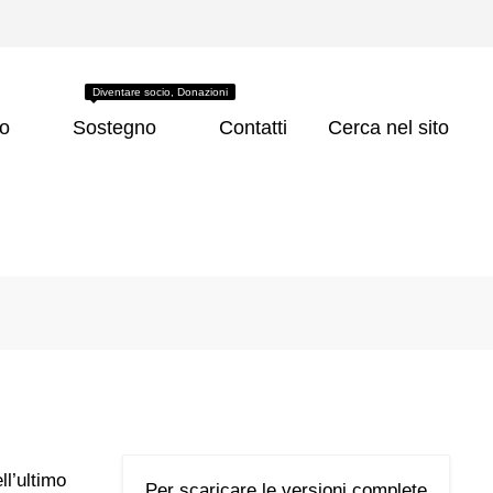
Diventare socio, Donazioni
co
Sostegno
Contatti
Cerca nel sito
ll’ultimo
Per scaricare le versioni complete