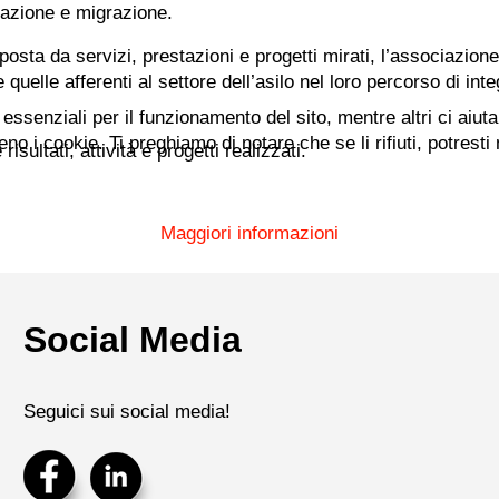
upazione e migrazione.
posta da servizi, prestazioni e progetti mirati, l’associazion
uelle afferenti al settore dell’asilo nel loro percorso di int
essenziali per il funzionamento del sito, mentre altri ci aiut
i cookie. Ti preghiamo di notare che se li rifiuti, potresti no
sultati, attività e progetti realizzati.
Maggiori informazioni
Social Media
Seguici sui social media!