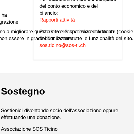
del conto economico e del
bilancio:
e ha
Rapporti attività
egrazione
ano a migliorare questo sito e l'esperienza dell'utente (cookie
Per ricevere la versione cartacea
n essere in grado di utilizzare tutte le funzionalità del sito.
del documento:
sos.ticino@sos-ti.ch
Sostegno
Sostienici diventando socio dell'associazione oppure
effettuando una donazione.
Associazione SOS Ticino