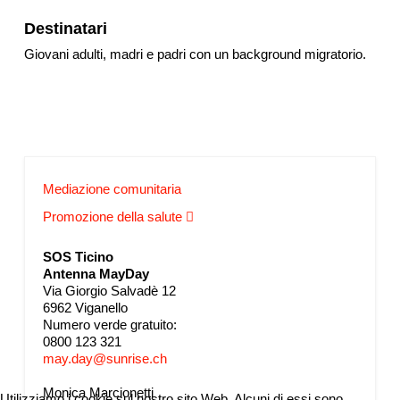
Destinatari
Giovani adulti, madri e padri con un background migratorio.
Mediazione comunitaria
Promozione della salute
SOS Ticino
Antenna MayDay
Via Giorgio Salvadè 12
6962 Viganello
Numero verde gratuito:
0800 123 321
may.day@sunrise.ch
Monica Marcionetti
Utilizziamo i cookie sul nostro sito Web. Alcuni di essi sono