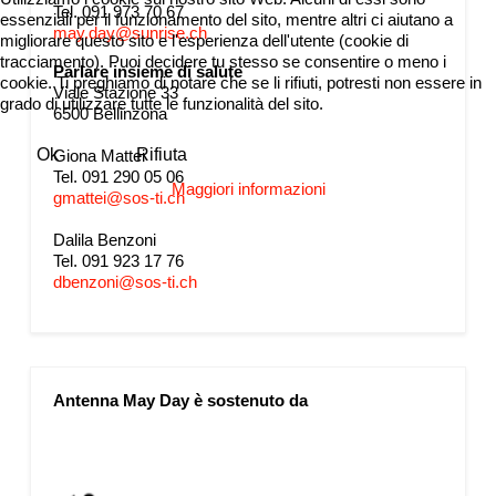
Tel. 091 973 70 67
essenziali per il funzionamento del sito, mentre altri ci aiutano a
may.day@sunrise.ch
migliorare questo sito e l'esperienza dell'utente (cookie di
tracciamento). Puoi decidere tu stesso se consentire o meno i
Parlare insieme di salute
cookie. Ti preghiamo di notare che se li rifiuti, potresti non essere in
Viale Stazione 33
grado di utilizzare tutte le funzionalità del sito.
6500 Bellinzona
Ok
Rifiuta
Giona Mattei
Tel. 091 290 05 06
Maggiori informazioni
gmattei@sos-ti.ch
Dalila Benzoni
Tel. 091 923 17 76
dbenzoni@sos-ti.ch
Antenna May Day è sostenuto da